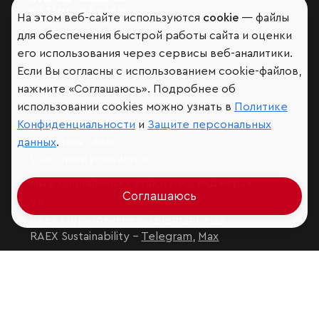
На этом веб-сайте используются
cookie
— файлы
Мир сквозь призму рейтингов
для обеспечения быстрой работы сайта и оценки
его использования через сервисы веб-аналитики.
Если Вы согласны с использованием cookie-файлов,
нажмите «Соглашаюсь». Подробнее об
Аналитика
использовании cookies можно узнать в
Политике
Контактная информация
Подписаться на рассылку
Конфиденциальности
и
Защите персональных
Обратная связь
данных
.
Участники рэнкингов
Мы в социальных сетях и мессенджерах
Соглашаюсь
VK
RAEX Образование –
Telegram
,
Max
RAEX Sustainability –
Telegram
,
Max
Защита персональных данных
Ограничение ответственности
Copyright