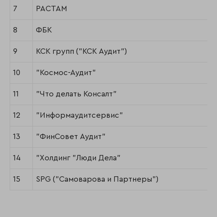
7
РАСТАМ
8
ФБК
9
КСК групп ("КСК Аудит")
10
"Космос-Аудит"
11
"Что делать Консалт"
12
"Информаудитсервис"
13
"ФинСовет Аудит"
14
"Холдинг "Люди Дела"
15
SPG ("Самоварова и Партнеры")