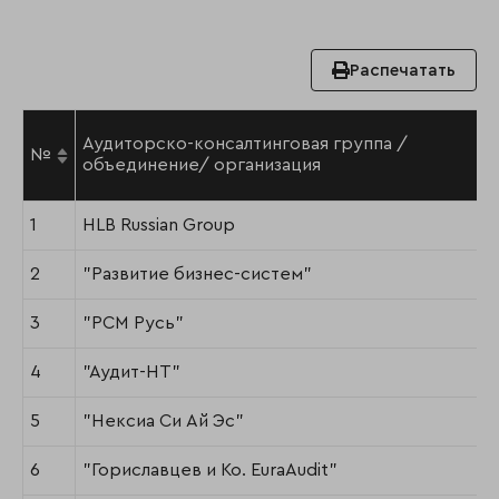
Распечатать
Аудиторско-консалтинговая группа /
№
объединение/ организация
1
HLB Russian Group
2
"Развитие бизнес-систем"
3
"РСМ Русь"
4
"Аудит-НТ"
5
"Нексиа Си Ай Эс"
6
"Гориславцев и Ко. EuraAudit"