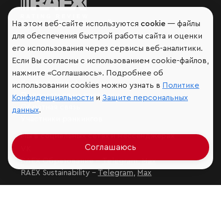
Мир сквозь призму рейтингов
На этом веб-сайте используются
cookie
— файлы
для обеспечения быстрой работы сайта и оценки
его использования через сервисы веб-аналитики.
Если Вы согласны с использованием cookie-файлов,
Аналитика
нажмите «Соглашаюсь». Подробнее об
Контактная информация
использовании cookies можно узнать в
Политике
Подписаться на рассылку
Конфиденциальности
и
Защите персональных
Обратная связь
данных
.
Участники рэнкингов
Мы в социальных сетях и мессенджерах
Соглашаюсь
VK
RAEX Образование –
Telegram
,
Max
RAEX Sustainability –
Telegram
,
Max
Защита персональных данных
Ограничение ответственности
Copyright