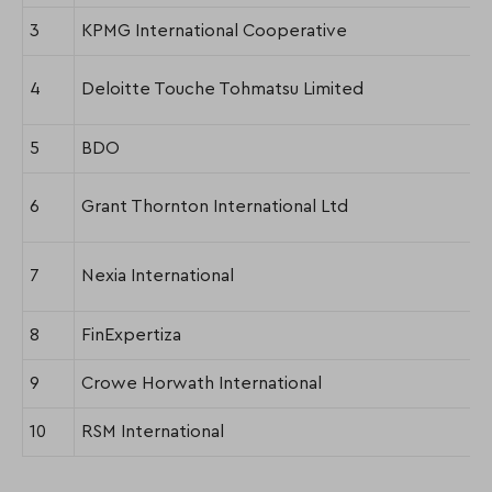
3
KPMG International Cooperative
4
Deloitte Touche Tohmatsu Limited
5
BDO
6
Grant Thornton International Ltd
7
Nexia International
8
FinExpertiza
9
Crowe Horwath International
10
RSM International