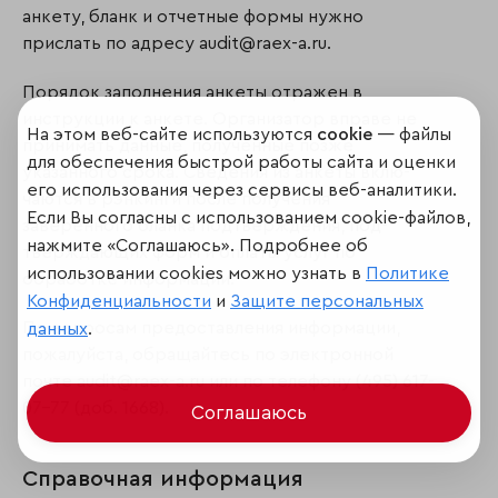
анкету, бланк и отчетные формы нужно
прислать по адресу audit@raex-a.ru.
Порядок заполнения анкеты отражен в
инструкции к анкете. Организатор вправе не
На этом веб-сайте используются
cookie
— файлы
принимать данные, полученные позже
для обеспечения быстрой работы сайта и оценки
указанного срока. Сведения из анкеты вклю­
его использования через сервисы веб-аналитики.
чаются в рэнкинги после получения
Если Вы согласны с использованием cookie-файлов,
заверенного бланка подтверждения, под­
нажмите «Соглашаюсь». Подробнее об
тверждающих форм и оплаты услуг по
использовании cookies можно узнать в
Политике
обработке информации.
Конфиденциальности
и
Защите персональных
По вопросам предоставления информации,
данных
.
пожалуйста, обращайтесь по электронной
почте audit@raex-a.ru или по телефону (495) 617-
07-77 (доб. 1668).
Соглашаюсь
Справочная информация