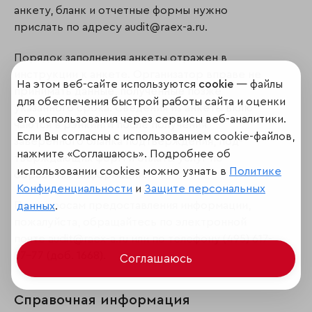
анкету, бланк и отчетные формы нужно
прислать по адресу audit@raex-a.ru.
Порядок заполнения анкеты отражен в
инструкции к анкете. Организатор вправе не
На этом веб-сайте используются
cookie
— файлы
принимать данные, полученные позже
для обеспечения быстрой работы сайта и оценки
указанного срока. Сведения из анкеты вклю­
его использования через сервисы веб-аналитики.
чаются в рэнкинги после получения
Если Вы согласны с использованием cookie-файлов,
заверенного бланка подтверждения, под­
нажмите «Соглашаюсь». Подробнее об
тверждающих форм и оплаты услуг по
использовании cookies можно узнать в
Политике
обработке информации.
Конфиденциальности
и
Защите персональных
По вопросам предоставления информации,
данных
.
пожалуйста, обращайтесь по электронной
почте audit@raex-a.ru или по телефону (495) 617-
07-77 (доб. 1668).
Соглашаюсь
Справочная информация