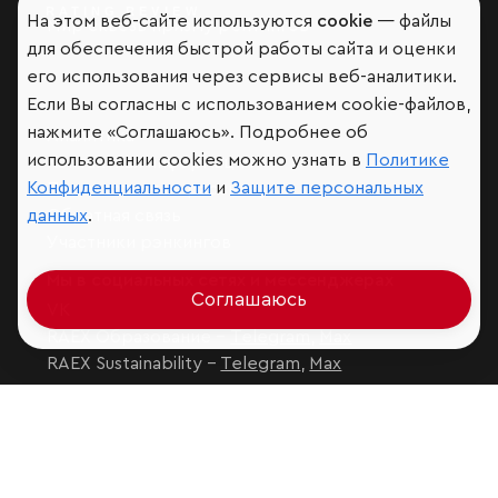
На этом веб-сайте используются
cookie
— файлы
Мир сквозь призму рейтингов
для обеспечения быстрой работы сайта и оценки
его использования через сервисы веб-аналитики.
Если Вы согласны с использованием cookie-файлов,
нажмите «Соглашаюсь». Подробнее об
Аналитика
использовании cookies можно узнать в
Политике
Контактная информация
Конфиденциальности
и
Защите персональных
Подписаться на рассылку
Обратная связь
данных
.
Участники рэнкингов
Мы в социальных сетях и мессенджерах
Соглашаюсь
VK
RAEX Образование –
Telegram
,
Max
RAEX Sustainability –
Telegram
,
Max
Защита персональных данных
Ограничение ответственности
Copyright
© 2026 ООО «РАЭКС»