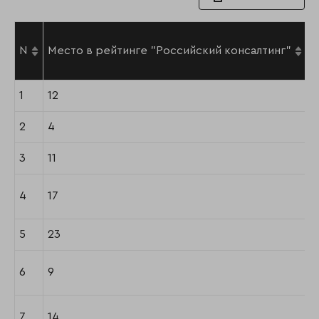
N
Место в рейтинге "Российский консалтинг"
1
12
2
4
3
11
4
17
5
23
6
9
7
14