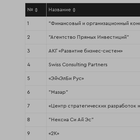
№
Название
1
"Финансовый и организационный кон
2
"Агентство Прямых Инвестиций"
3
АКГ «Развитие бизнес-систем»
4
Swiss Consulting Partners
5
«ЭйчЭлБи Рус»
6
"Мазар"
7
«Центр стратегических разработок н
8
"Нексиа Си Ай Эс"
9
«2К»