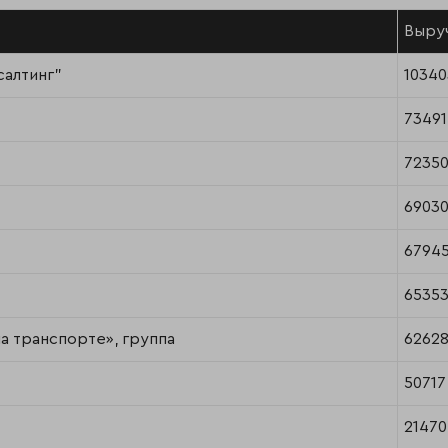
Выруч
салтинг"
10340
73491
7235
6903
6794
6535
а транспорте», группа
6262
50717
21470