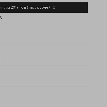
ка за 2019 год (тыс. рублей)
3
0
0
5
3
8