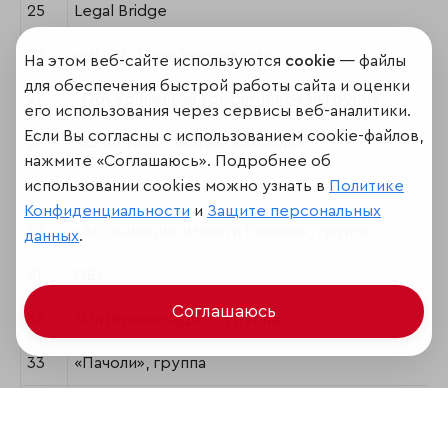
25
Legal Bridge
26
«МЦОБ. Онлайн-сервисы»
На этом веб-сайте используются
cookie
— файлы
для обеспечения быстрой работы сайта и оценки
27
"Объединенная Консалтинговая Группа"
его использования через сервисы веб-аналитики.
Если Вы согласны с использованием cookie-файлов,
28
«Юнистафф Пейрол Компани»
нажмите «Соглашаюсь». Подробнее об
использовании cookies можно узнать в
Политике
29
ЮРКОМ, группа
Конфиденциальности
и
Защите персональных
30
«Ассоциация «Налоги России», группа
данных
.
31
ПБУ
Соглашаюсь
32
"Интерком-Аудит", группа
33
«Пачоли», группа
34
НВК, группа