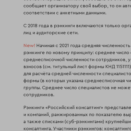
сообщает организатору свой выбор, то он авт
соответствии с анкетными данными.
С 2018 года в рэнкинги включаются только орг
лиц и аудиторские сети.
New!
Начиная с 2021 года средняя численность
рэнкинге по новому принципу: среднее число 
среднесписочной численности сотрудников, у
взносов (см. титульный лист формы КНД 1151111)
для расчёта средней численности специалист
формы (в которых указана среднесписочная ч
группы. Среднее число специалистов не може
сотрудников.
Рэнкинги «Российский консалтинг» представл
и компаний, ранжированных по показателю выр
а также списками (суб-рэнкингами) крупнейши
консалтинга. Участники рэнкингов: консалтинг