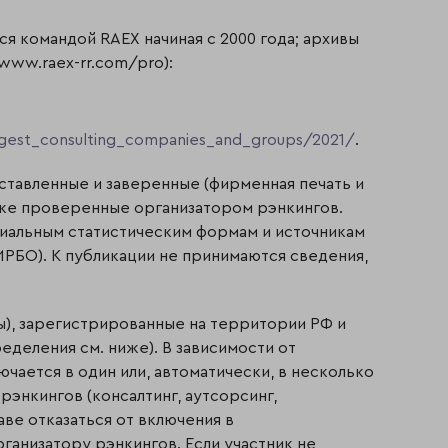
я командой RAEX начиная с 2000 года; архивы
 www.raex-rr.com/pro):
ggest_consulting_companies_and_groups/2021/
.
ставленные и заверенные (фирменная печать и
акже проверенные организатором рэнкингов.
иальным статистическим формам и источникам
РБО). К публикации не принимаются сведения,
пы), зарегистрированные на территории РФ и
деления см. ниже). В зависимости от
чается в один или, автоматически, в несколько
энкингов (консалтинг, аутсорсинг,
аве отказаться от включения в
анизатору рэнкингов. Если участник не