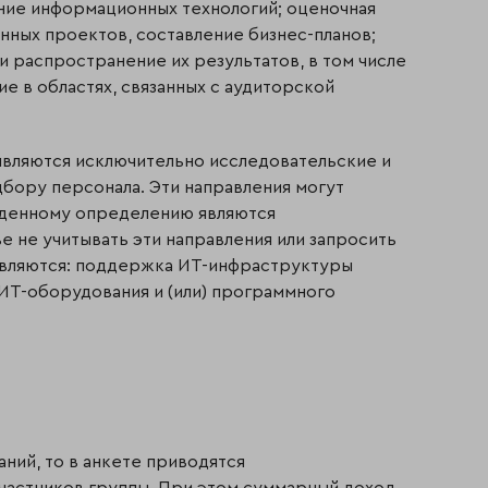
ение информационных технологий; оценочная
онных проектов, составление бизнес-планов;
 распространение их результатов, в том числе
е в областях, связанных с аудиторской
являются исключительно исследовательские и
дбору персонала. Эти направления могут
еденному определению являются
е не учитывать эти направления или запросить
 являются: поддержка ИТ-инфраструктуры
 ИТ-оборудования и (или) программного
ний, то в анкете приводятся
частников группы. При этом суммарный доход