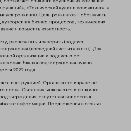
) составляет рэнкинги крупнейших компаний:
 функций», «Технический аудит и консалтинг», а
выпуск рэнкинга). Цель рэнкингов – обозначить
, аутсорсинга бизнес-процессов, технических
ование и повысить известность.
ту, распечатать и заверить (подпись
тверждения (последний лист из анкеты). Для
ловной организации и подписью её
скан-копию бланка подтверждения нужно
преля 2022 года.
ле с инструкцией. Организатор вправе не
го срока. Сведения включаются в рэнкинги
 подтверждения, отсутствия вопросов к
бработке информации. Предложения и отзывы