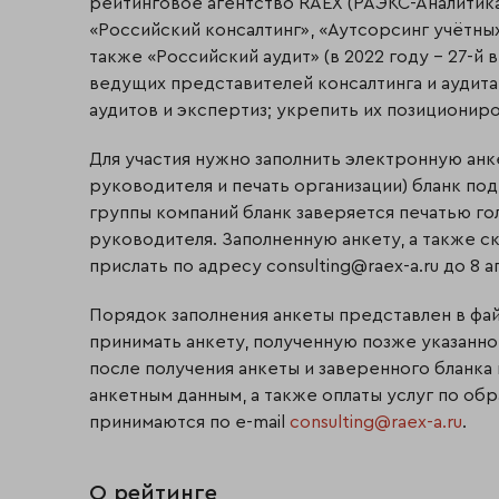
рейтинговое агентство RAEX (РАЭКС-Аналитика
«Российский консалтинг», «Аутсорсинг учётных
также «Российский аудит» (в 2022 году – 27-й 
ведущих представителей консалтинга и аудита
аудитов и экспертиз; укрепить их позиционир
Для участия нужно заполнить электронную анке
руководителя и печать организации) бланк под
группы компаний бланк заверяется печатью го
руководителя. Заполненную анкету, а также 
прислать по адресу consulting@raex-a.ru до 8 а
Порядок заполнения анкеты представлен в фай
принимать анкету, полученную позже указанно
после получения анкеты и заверенного бланка
анкетным данным, а также оплаты услуг по о
принимаются по e-mail
consulting@raex-a.ru
.
О рейтинге