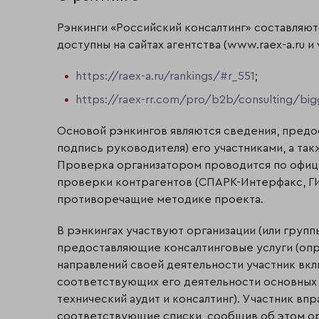
Рэнкинги «Российский консалтинг» составляютс
доступны на сайтах агентства (www.raex-a.ru и
https://raex-a.ru/rankings/#r_551
;
https://raex-rr.com/pro/b2b/consulting/bi
Основой рэнкингов являются сведения, предо
подпись руководителя) его участниками, а т
Проверка организатором проводится по офиц
проверки контрагентов (СПАРК-Интерфакс, ГИ
противоречащие методике проекта.
В рэнкингах участвуют организации (или груп
предоставляющие консалтинговые услуги (опре
направлений своей деятельности участник вклю
соответствующих его деятельности основных р
технический аудит и консалтинг). Участник впр
соответствующие списки, сообщив об этом орг