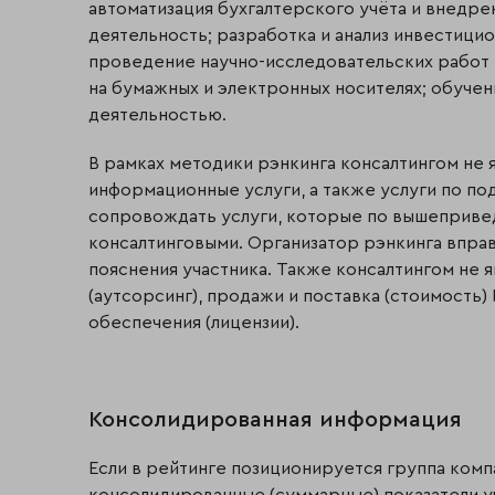
автоматизация бухгалтерского учёта и внедр
деятельность; разработка и анализ инвестици
проведение научно-исследовательских работ и
на бумажных и электронных носителях; обучени
деятельностью.
В рамках методики рэнкинга консалтингом не 
информационные услуги, а также услуги по по
сопровождать услуги, которые по вышеприв
консалтинговыми. Организатор рэнкинга вправ
пояснения участника. Также консалтингом не
(аутсорсинг), продажи и поставка (стоимость)
обеспечения (лицензии).
Консолидированная информация
Если в рейтинге позиционируется группа компа
консолидированные (суммарные) показатели у