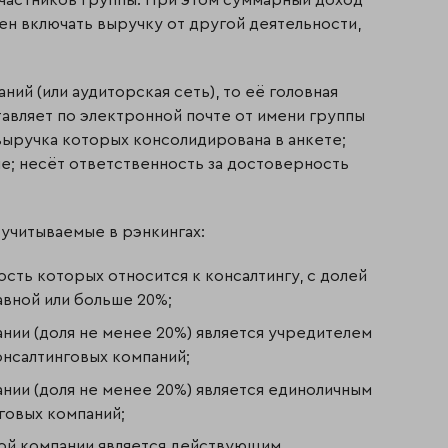
жен включать выручку от другой деятельности,
ний (или аудиторская сеть), то её головная
авляет по электронной почте от имени группы
ыручка которых консолидирована в анкете;
пе; несёт ответственность за достоверность
учитываемые в рэнкингах:
сть которых относится к консалтингу, с долей
авной или больше 20%;
нии (доля не менее 20%) является учредителем
онсалтинговых компаний;
нии (доля не менее 20%) является единоличным
говых компаний;
ной компании является действующим