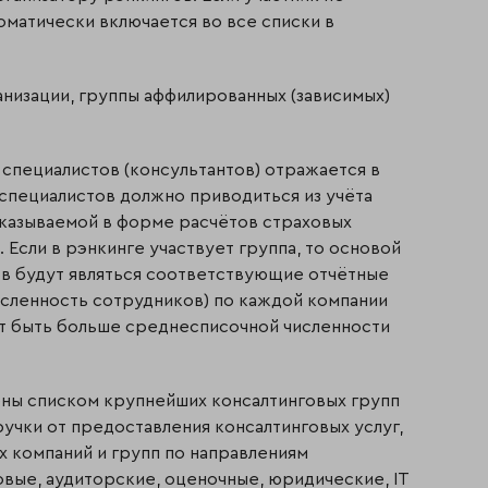
оматически включается во все списки в
анизации, группы аффилированных (зависимых)
 специалистов (консультантов) отражается в
специалистов должно приводиться из учёта
казываемой в форме расчётов страховых
. Если в рэнкинге участвует группа, то основой
ов будут являться соответствующие отчётные
исленность сотрудников) по каждой компании
т быть больше среднесписочной численности
ены списком крупнейших консалтинговых групп
учки от предоставления консалтинговых услуг,
х компаний и групп по направлениям
овые, аудиторские, оценочные, юридические, IT