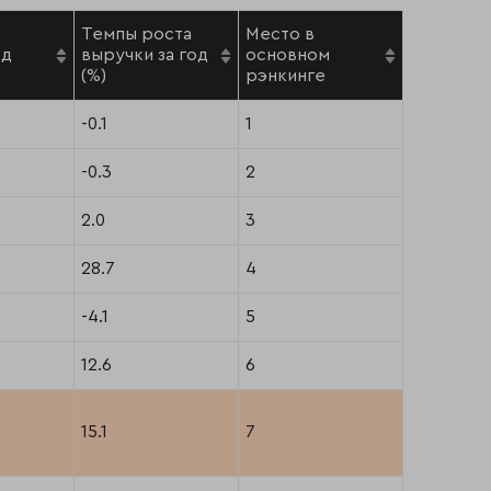
Темпы роста
Место в
од
выручки за год
основном
(%)
рэнкинге
-0.1
1
-0.3
2
2.0
3
28.7
4
-4.1
5
12.6
6
15.1
7