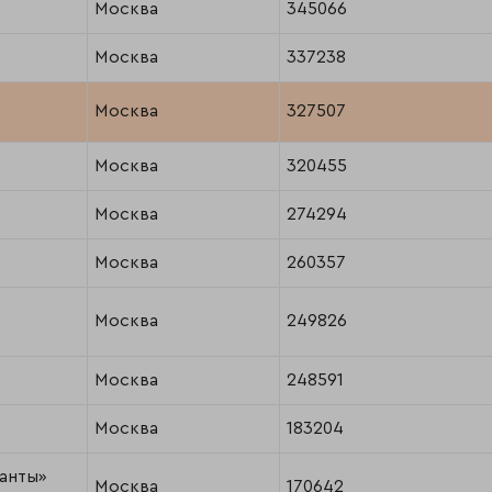
Москва
345066
Москва
337238
Москва
327507
Москва
320455
Москва
274294
Москва
260357
Москва
249826
Москва
248591
Москва
183204
анты»
Москва
170642