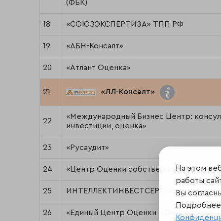
(ФБК)
18
«СОЮЗЭКСПЕРТИЗА» ТПП РФ
19
«АБН-Консалт»
20
«Атлант Оценка»
21
«ЛЛ-Консалт»
«Международный Бизнес Центр: консул
22
инвестиции, оценка»
23
«Русаудит»
На этом ве
24
«Центр Оценки собственности»
работы сайт
25
ИНТЕЛЛЕКТИНВЕСТСЕРВИС
Вы согласн
Подробнее 
26
«Единый Центр Оценки и Экспертизы»
Конфиденц