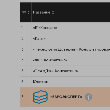
№
Название
1
«Б1-Консалт»
2
«Кэпт»
3
«Технологии Доверия - Консультирова
4
«ФБК Консалтинг»
5
«ЭсАрДжи-Консалтинг»
6
Юникон
7
«ЕВРОЭКСПЕРТ»