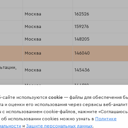
Москва
162526
Москва
159276
Москва
148205
Москва
146040
ьтации,
Москва
145436
Москва
144810
б-сайте используются
cookie
— файлы для обеспечения б
Москва
139815
а и оценки его использования через сервисы веб-аналит
Люберцы (МО)
118458
ы с использованием cookie-файлов, нажмите «Соглашаюсь
об использовании cookies можно узнать в
Политике
Москва
116169
иальности
и
Защите персональных данных
.