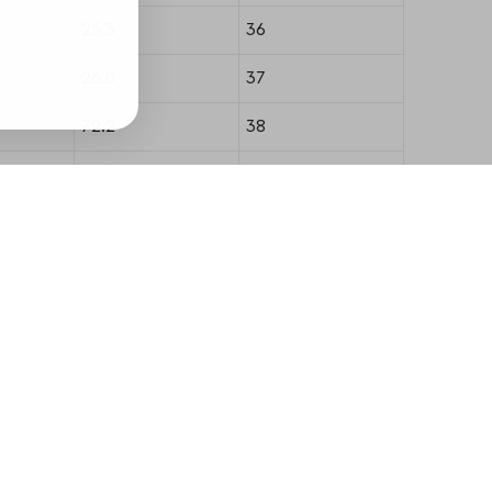
25.3
36
26.0
37
72.2
38
38.4
39
112.6
40
-22.2
41
17.7
42
72.7
43
-46.8
44
10.5
48