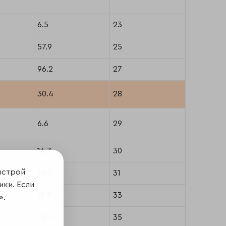
6.5
23
57.9
25
96.2
27
30.4
28
6.6
29
16.7
30
ыстрой
28.0
31
ики. Если
18.3
33
».
28.5
35