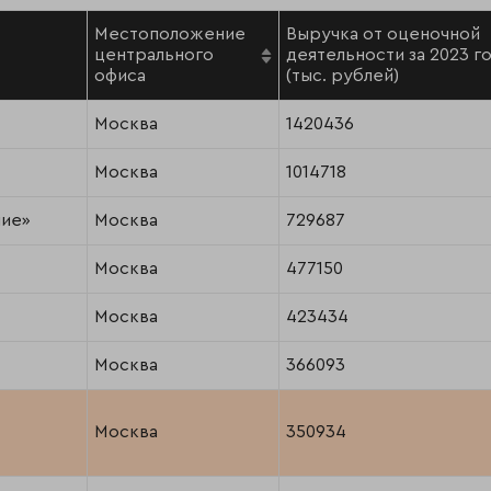
Местоположение
Выручка от оценочной
центрального
деятельности за 2023 г
офиса
(тыс. рублей)
Москва
1420436
Москва
1014718
ние»
Москва
729687
Москва
477150
Москва
423434
Москва
366093
Москва
350934