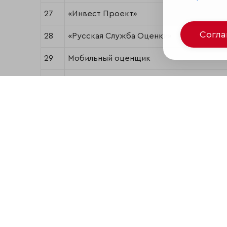
27
«Инвест Проект»
Согл
28
«Русская Служба Оценки»
29
Мобильный оценщик
30
«АВЕРТА ГРУПП»
31
«ВС-Оценка»
32
«Оценочная компания «Юрдис»
33
«Русоценка»
34
ФЭО
35
«Агентство «Русспромоценка»
36
«Консалтинговый центр «ФИНАУДИТ»