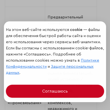
Предварительный
квалификационный
отбор по оценке
На этом веб-сайте используются
cookie
— файлы
«Почта России»
рыночной и
для обеспечения быстрой работы сайта и оценки
ликвидационной
его использования через сервисы веб-аналитики.
стоимости имущества.
Если Вы согласны с использованием cookie-файлов,
нажмите «Соглашаюсь». Подробнее об
использовании cookies можно узнать в
Политике
Конфиденциальности
и
Защите персональных
Аккредитация по
данных
.
оценке бизнеса (акций,
долей уставного /
собственного капитала
организаций),
Соглашаюсь
имущественных
«Промсвязьбанк»
комплексов,
недвижимого и