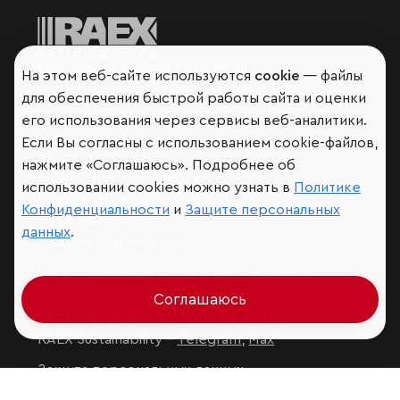
Мир сквозь призму рейтингов
На этом веб-сайте используются
cookie
— файлы
для обеспечения быстрой работы сайта и оценки
его использования через сервисы веб-аналитики.
Если Вы согласны с использованием cookie-файлов,
Аналитика
нажмите «Соглашаюсь». Подробнее об
Контактная информация
использовании cookies можно узнать в
Политике
Подписаться на рассылку
Конфиденциальности
и
Защите персональных
Обратная связь
данных
.
Участники рэнкингов
Мы в социальных сетях и мессенджерах
VK
Соглашаюсь
RAEX Образование –
Telegram
,
Max
RAEX Sustainability –
Telegram
,
Max
Защита персональных данных
Ограничение ответственности