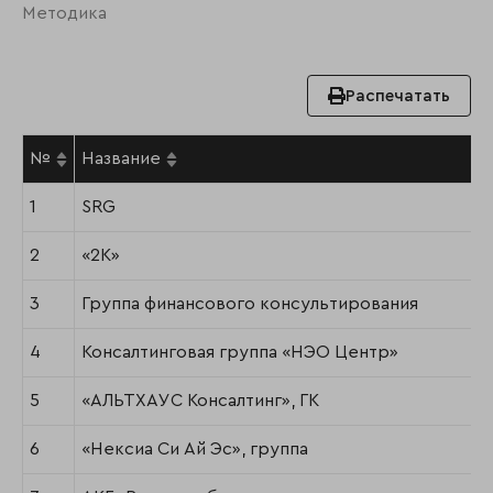
Методика
Распечатать
№
Название
1
SRG
2
«2К»
3
Группа финансового консультирования
4
Консалтинговая группа «НЭО Центр»
5
«АЛЬТХАУС Консалтинг», ГК
6
«Нексиа Си Ай Эс», группа