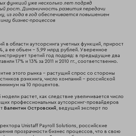
ых функций уже несколько лет подряд
ый рост. Динамичность развития передачи
у, из года в год обеспечивается повышением
ингу бизнес-процессов
й в области аутсорсинга учетных функций, прирост
%, а ее объем – 5,99 млрд рублей. Уверенное
онстрирует третий год подряд: в предыдущие два
или 17% и 13% за 2011 и 2010 гг., соответственно.
итие этого рынка – растущий спрос со стороны
стников рэнкинга, число компаний – российской
минимум на 10 процентов.
модели растет, как следствие увеличивается число
ющих профессиональных аутсорсинг-провайдеров
ет
Валентин Островский
, ведущий эксперт по
ректора Unistaff Payroll Solutions, российские
ения прозрачности бизнес процессов, что в свою