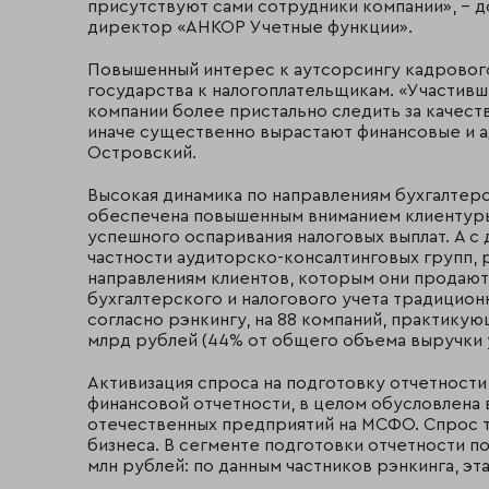
присутствуют сами сотрудники компании», – 
директор «АНКОР Учетные функции».
Повышенный интерес к аутсорсингу кадрового
государства к налогоплательщикам. «Участив
компании более пристально следить за качест
иначе существенно вырастают финансовые и а
Островский.
Высокая динамика по направлениям бухгалтерс
обеспечена повышенным вниманием клиентур
успешного оспаривания налоговых выплат. А с 
частности аудиторско-консалтинговых групп,
направлениям клиентов, которым они продают 
бухгалтерского и налогового учета традицион
согласно рэнкингу, на 88 компаний, практикующ
млрд рублей (44% от общего объема выручки уч
Активизация спроса на подготовку отчетност
финансовой отчетности, в целом обусловлена
отечественных предприятий на МСФО. Спрос т
бизнеса. В сегменте подготовки отчетности п
млн рублей: по данным частников рэнкинга, эта