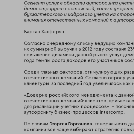
Сегмент услуг в области аутсорсинга учетн
демонстрирует постоянный, хотя и умеренн
бухгалтерского и кадрового учета на сторон
внимания отечественных компаний к аутсорс
Вартан Ханферян
Согласно очередному списку ведущих компани
их суммарной выручки в 2012 году составил 23
повышение динамики данный рынок услуг дем
года темпы роста доходов его участников состав
Среди главных факторов, стимулирующих разв
отечественных компаний. Согласно опросу уча
клиентуры, за последний год увеличилось как 
«Доверие российского менеджмента к данной 
отечественных компаний-клиентов, привлека
для реализации учетных процессов», – поясня
аутсорсингу бизнес-процессов Intercomp.
По словам
Георгия Горгонова
, генерального ди
компании все чаще выбирают стратегию повыш