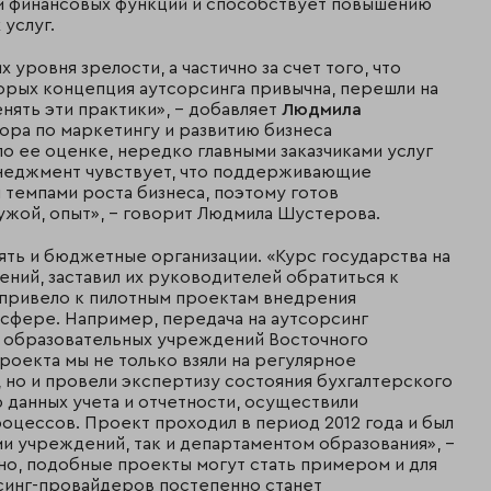
и финансовых функций и способствует повышению
услуг.
 уровня зрелости, а частично за счет того, что
орых концепция аутсорсинга привычна, перешли на
нять эти практики», – добавляет
Людмила
ора по маркетингу и развитию бизнеса
о ее оценке, нередко главными заказчиками услуг
неджмент чувствует, что поддерживающие
 темпами роста бизнеса, поэтому готов
чужой, опыт», – говорит Людмила Шустерова.
ять и бюджетные организации. «Курс государства на
ий, заставил их руководителей обратиться к
 привело к пилотным проектам внедрения
сфере. Например, передача на аутсорсинг
а образовательных учреждений Восточного
роекта мы не только взяли на регулярное
 но и провели экспертизу состояния бухгалтерского
ю данных учета и отчетности, осуществили
оцессов. Проект проходил в период 2012 года и был
и учреждений, так и департаментом образования», –
но, подобные проекты могут стать примером и для
синг-провайдеров постепенно станет