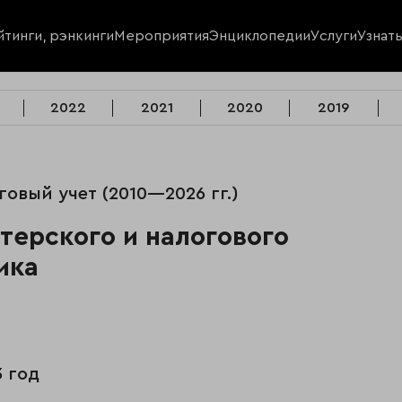
йтинги, рэнкинги
Мероприятия
Энциклопедии
Услуги
Узнат
2022
2021
2020
2019
оговый учет (2010—2026 гг.)
лтерского и налогового
ика
3 год