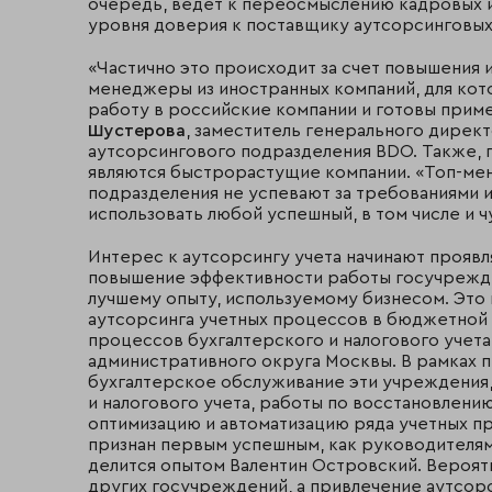
очередь, ведет к переосмыслению кадровых 
уровня доверия к поставщику аутсорсинговых 
«Частично это происходит за счет повышения их
менеджеры из иностранных компаний, для кот
работу в российские компании и готовы приме
Шустерова
, заместитель генерального директ
аутсорсингового подразделения BDO. Также, п
являются быстрорастущие компании. «Топ-ме
подразделения не успевают за требованиями и
использовать любой успешный, в том числе и 
Интерес к аутсорсингу учета начинают проявл
повышение эффективности работы госучрежден
лучшему опыту, используемому бизнесом. Это
аутсорсинга учетных процессов в бюджетной 
процессов бухгалтерского и налогового учет
административного округа Москвы. В рамках п
бухгалтерское обслуживание эти учреждения,
и налогового учета, работы по восстановлени
оптимизацию и автоматизацию ряда учетных пр
признан первым успешным, как руководителям
делится опытом Валентин Островский. Вероят
других госучреждений, а привлечение аутсор