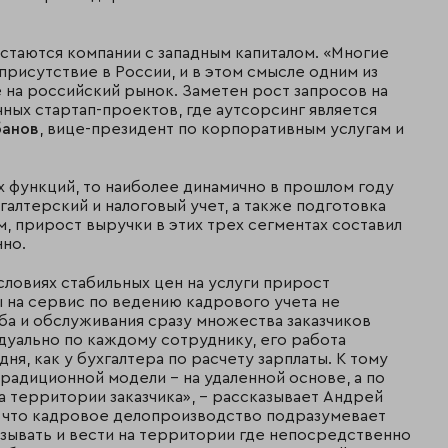
стаются компании с западным капиталом. «Многие
рисутствие в России, и в этом смысле одним из
 на российский рынок. Заметен рост запросов на
ных стартап-проектов, где аутсорсинг является
банов
, вице-президент по корпоративным услугам и
х функций, то наиболее динамично в прошлом году
галтерский и налоговый учет, а также подготовка
 прирост выручки в этих трех сегментах составил
нно.
словиях стабильных цен на услуги прирост
 на сервис по ведению кадрового учета не
ба и обслуживания сразу множества заказчиков
дуально по каждому сотруднику, его работа
дня, как у бухгалтера по расчету зарплаты. К тому
традиционной модели – на удаленной основе, а по
а территории заказчика», – рассказывает Андрей
м, что кадровое делопроизводство подразумевает
ывать и вести на территории где непосредственно