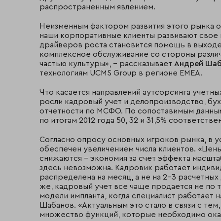
распространенным явлением.
Неизменным фактором развития этого рынка о
наши корпоративные клиенты развивают свое п
драйверов роста становится помощь в выходе
комплексное обслуживание со стороны различ
частью культуры», – рассказывает
Андрей Ша
технологиям UCMS Group в регионе EMEA.
Что касается направлений аутсорсинга учетны
росли кадровый учет и делопроизводство, бух
отчетности по МСФО. По сопоставимым данным,
по итогам 2012 года 50, 32 и 31,5% соответстве
Согласно опросу основных игроков рынка, в у
обеспечен увеличением числа клиентов. «Цены
снижаются – экономия за счет эффекта масшта
здесь невозможна. Кадровик работает индиви
распределена на месяц, а не на 2-3 расчетных 
же, кадровый учет все чаще продается не по 
модели импланта, когда специалист работает н
Шабанов. «Актуальным это стало в связи с те
множество функций, которые необходимо оказ