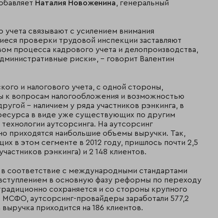
добавляет
Наталия Новоженина
, генеральный
 учета связывают с усилением внимания
шиеся проверки трудовой инспекции заставляют
вом процесса кадрового учета и делопроизводства,
дминистративные риски», – говорит Валентин
кого и налогового учета, с одной стороны,
ы к вопросам налогообложения и возможностью
другой – наличием у ряда участников рэнкинга, в
 ресурса в виде уже существующих по другим
технологии аутсорсинга. На аутсорсинг
но приходятся наибольшие объемы выручки. Так,
их в этом сегменте в 2012 году, пришлось почти 2,5
астников рэнкинга) и 2 148 клиентов.
и в соответствие с международными стандартами
 вступлением в основную фазу реформы по переходу
радиционно сохраняется и со стороны крупного
о МСФО, аутсорсинг-провайдеры заработали 577,2
 выручка приходится на 186 клиентов.