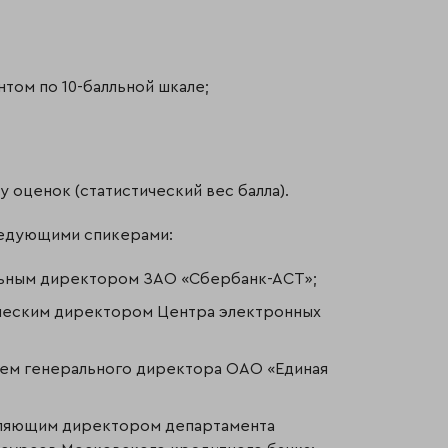
нтом по 10-балльной шкале;
у оценок (статистический вес балла).
ледующими спикерами:
льным директором ЗАО «Сбербанк-АСТ»;
ческим директором Центра электронных
лем генерального директора ОАО «Единая
вляющим директором департамента