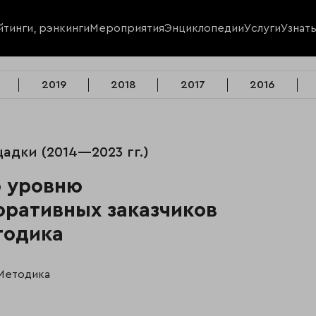
йтинги, рэнкинги
Мероприятия
Энциклопедии
Услуги
Узнат
2019
2018
2017
2016
адки (2014—2023 гг.)
о уровню
оративных заказчиков
тодика
Методика