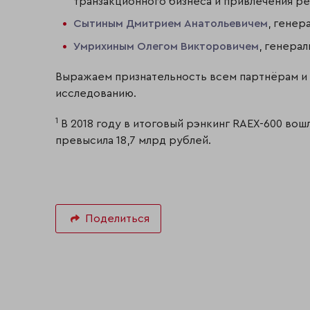
транзакционного бизнеса и привлечения р
Сытиным Дмитрием Анатольевичем
, гене
Умрихиным Олегом Викторовичем
, генера
Выражаем признательность всем партнёрам и 
исследованию.
1
В 2018 году в итоговый рэнкинг RAEX-600 вош
превысила 18,7 млрд рублей.
Поделиться