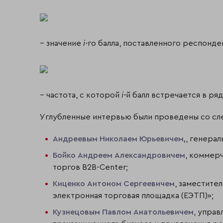
– значение
i
-
го балла, поставленного респонде
– частота, с которой
i
-
й балл встречается в ряд
Углубленные интервью были проведены со с
Андреевым Николаем Юрьевичем,
, генера
Бойко Андреем Александровичем
, коммер
торгов B2B-Center;
Киценко Антоном Сергеевичем
, заместите
электронная торговая площадка (ЕЭТП)»;
Кузнецовым Павлом Анатольевичем
, упра