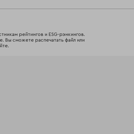
стникам рейтингов и ESG-рэнкингов.
е. Вы сможете распечатать файл или
йте.