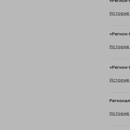
«Регион-
История 
«Регион-
История 
«Регион-
История 
Регионал
История 