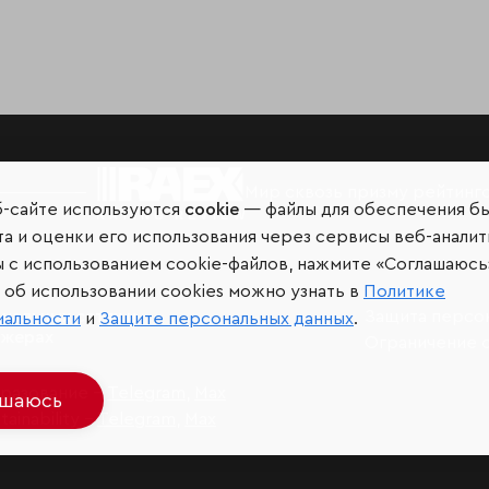
Мир сквозь призму рейтинг
б-сайте используются
cookie
— файлы для обеспечения б
а и оценки его использования через сервисы веб-аналит
ы с использованием cookie-файлов, нажмите «Соглашаюсь
об использовании cookies можно узнать в
Политике
иальных сетях и
Защита персо
иальности
и
Защите персональных данных
.
джерах
Ограничение 
разование –
Telegram
,
Max
ашаюсь
ainability –
Telegram
,
Max