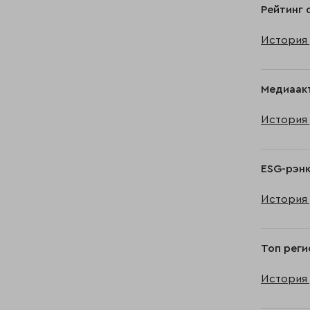
Рейтинг 
История 
Медиаак
История 
ESG-рэнк
История 
Топ реги
История 