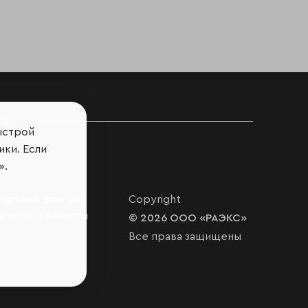
ов
ыстрой
ики. Если
».
нальных данных
Copyright
ответственности
© 2026 ООО «РАЭКС»
Все права защищены