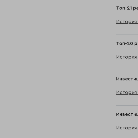
Топ-21 р
История 
Топ-20 р
История 
Инвестиц
История 
Инвестиц
История 