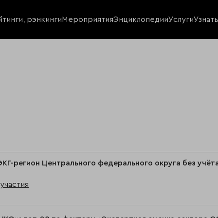
йтинги, рэнкинги
Мероприятия
Энциклопедии
Услуги
Узнат
ЭКГ-регион Центрального федерального округа без учёт
участия