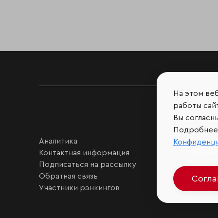
На этом ве
работы сайт
Вы согласн
Подробнее 
Аналитика
Мы в соц
Конфиденц
мессен
Контактная информация
VK
Подписаться на рассылку
RAEX Об
Обратная связь
Согл
RAEX Sust
Участники рэнкингов