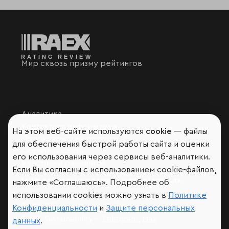
Мир сквозь призму рейтингов
Аналитика
Контактная информация
На этом веб-сайте используются
cookie
— файлы
Подписаться на рассылку
для обеспечения быстрой работы сайта и оценки
Обратная связь
его использования через сервисы веб-аналитики.
Участники рэнкингов
Если Вы согласны с использованием cookie-файлов,
Мы в социальных сетях и мессенджерах
нажмите «Соглашаюсь». Подробнее об
VK
использовании cookies можно узнать в
Политике
RAEX Образование –
Telegram
,
Max
Конфиденциальности
и
Защите персональных
RAEX Sustainability –
Telegram
,
Max
данных
.