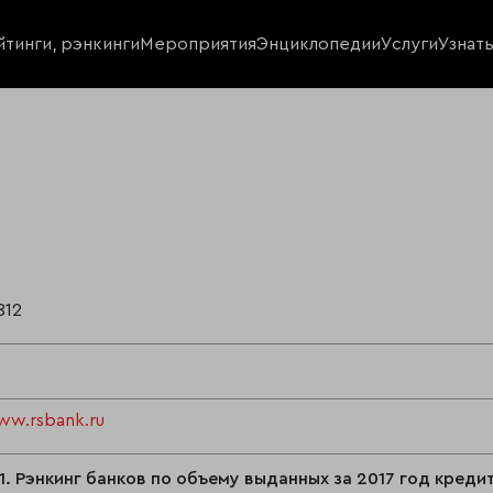
йтинги, рэнкинги
Мероприятия
Энциклопедии
Услуги
Узнат
812
ww.rsbank.ru
1. Рэнкинг банков по объему выданных за 2017 год кред