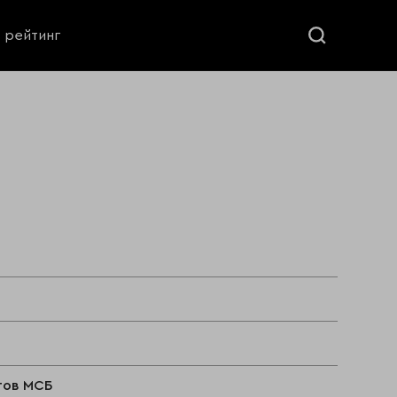
ь рейтинг
итов МСБ