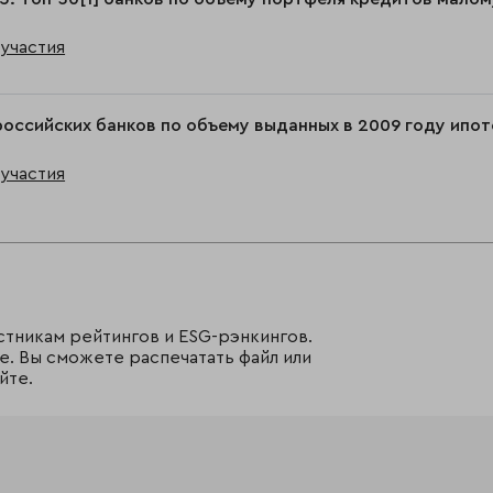
участия
российских банков по объему выданных в 2009 году ип
участия
стникам рейтингов и ESG-рэнкингов.
е. Вы сможете распечатать файл или
йте.