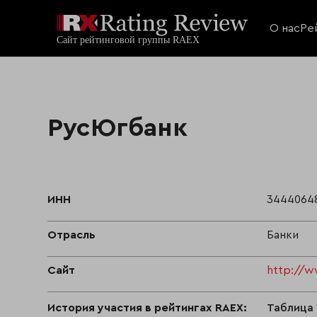
О нас
Ре
РусЮгбанк
ИНН
3444064
Отрасль
Банки
Сайт
http://w
История участия в рейтингах RAEX:
Таблица 