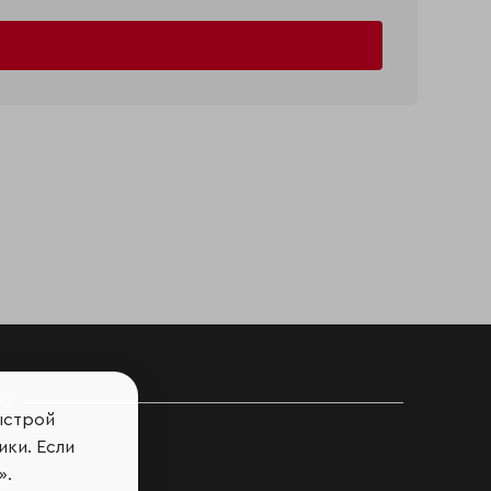
ов
ыстрой
ики. Если
».