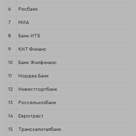
6
Росбанк
7
МИА
8
Банк ИТБ
9
КИТ Финанс
10
Банк Жилфинанс
11
Нордеа Банк
12
Инвестторгбанк
13
Россельхозбанк
14
Евротраст
15
Транскапиталбанк