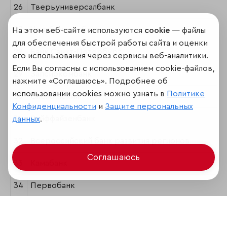
26
Тверьуниверсалбанк
27
Челябинвестбанк
На этом веб-сайте используются
cookie
— файлы
для обеспечения быстрой работы сайта и оценки
28
Банк Санкт-Петербург
его использования через сервисы веб-аналитики.
Если Вы согласны с использованием cookie-файлов,
29
Запсибкомбанк
нажмите «Соглашаюсь». Подробнее об
использовании cookies можно узнать в
Политике
30
Снежинский
Конфиденциальности
и
Защите персональных
31
Райффайзенбанк
данных
.
32
Всероссийский банк развития регионов
Соглашаюсь
33
Камабанк
34
Первобанк
35
Собинбанк