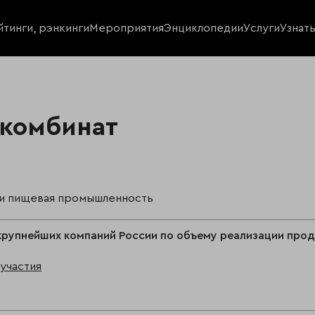
йтинги, рэнкинги
Мероприятия
Энциклопедии
Услуги
Узнат
комбинат
 и пищевая промышленность
крупнейших компаний России по объему реализации про
участия