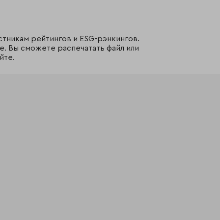
стникам рейтингов и ESG-рэнкингов.
е. Вы сможете распечатать файл или
йте.