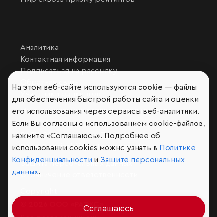
Аналитика
Контактная информация
Подписаться на рассылку
Обратная связь
На этом веб-сайте используются
cookie
— файлы
Участники рэнкингов
для обеспечения быстрой работы сайта и оценки
Мы в социальных сетях и мессенджерах
его использования через сервисы веб-аналитики.
VK
Если Вы согласны с использованием cookie-файлов,
RAEX Образование –
Telegram
,
Max
нажмите «Соглашаюсь». Подробнее об
RAEX Sustainability –
Telegram
,
Max
использовании cookies можно узнать в
Политике
Конфиденциальности
и
Защите персональных
Защита персональных данных
данных
.
Ограничение ответственности
Copyright
© 2026 ООО «РАЭКС»
Соглашаюсь