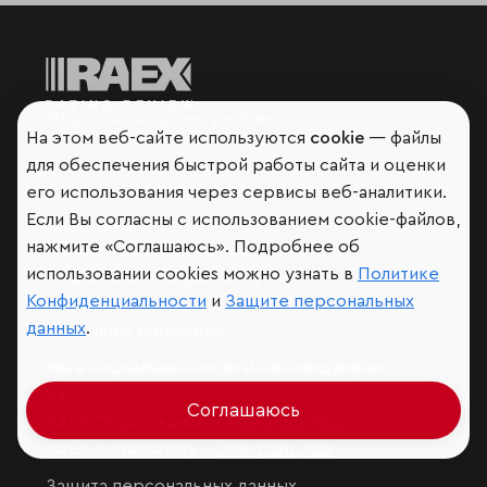
Мир сквозь призму рейтингов
На этом веб-сайте используются
cookie
— файлы
для обеспечения быстрой работы сайта и оценки
его использования через сервисы веб-аналитики.
Если Вы согласны с использованием cookie-файлов,
Аналитика
нажмите «Соглашаюсь». Подробнее об
Контактная информация
использовании cookies можно узнать в
Политике
Подписаться на рассылку
Конфиденциальности
и
Защите персональных
Обратная связь
данных
.
Участники рэнкингов
Мы в социальных сетях и мессенджерах
VK
Соглашаюсь
RAEX Образование –
Telegram
,
Max
RAEX Sustainability –
Telegram
,
Max
Защита персональных данных