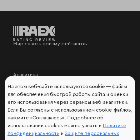
Мир сквозь призму рейтингов
Аналитика
Контактная информация
На этом веб-сайте используются
cookie
— файлы
Подписаться на рассылку
для обеспечения быстрой работы сайта и оценки
Обратная связь
его использования через сервисы веб-аналитики.
Участники рэнкингов
Если Вы согласны с использованием cookie-файлов,
Мы в социальных сетях и мессенджерах
нажмите «Соглашаюсь». Подробнее об
VK
использовании cookies можно узнать в
Политике
RAEX Образование –
Telegram
,
Max
Конфиденциальности
и
Защите персональных
RAEX Sustainability –
Telegram
,
Max