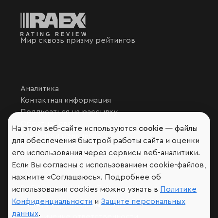
Мир сквозь призму рейтингов
Аналитика
Контактная информация
Подписаться на рассылку
Обратная связь
На этом веб-сайте используются
cookie
— файлы
Участники рэнкингов
для обеспечения быстрой работы сайта и оценки
Мы в социальных сетях и мессенджерах
его использования через сервисы веб-аналитики.
VK
Если Вы согласны с использованием cookie-файлов,
RAEX Образование –
Telegram
,
Max
нажмите «Соглашаюсь». Подробнее об
RAEX Sustainability –
Telegram
,
Max
использовании cookies можно узнать в
Политике
Конфиденциальности
и
Защите персональных
Защита персональных данных
данных
.
Ограничение ответственности