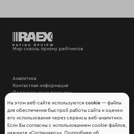
Мир сквозь призму рейтингов
Аналитика
Контактная информация
Подписаться на рассылку
Обратная связь
На этом веб-сайте используются
cookie
— файлы
Участники рэнкингов
для обеспечения быстрой работы сайта и оценки
Мы в социальных сетях и мессенджерах
его использования через сервисы веб-аналитики.
Если Вы согласны с использованием cookie-файлов,
VK
RAEX Образование –
Telegram
,
Max
нажмите «Соглашаюсь». Подробнее об