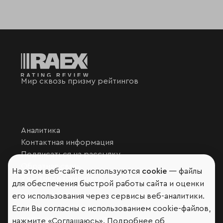
Мир сквозь призму рейтингов
Аналитика
Контактная информация
Подписаться на рассылку
Обратная связь
На этом веб-сайте используются
cookie
— файлы
Участники рэнкингов
для обеспечения быстрой работы сайта и оценки
Мы в социальных сетях и мессенджерах
его использования через сервисы веб-аналитики.
Если Вы согласны с использованием cookie-файлов,
VK
RAEX Образование –
Telegram
,
Max
нажмите «Соглашаюсь». Подробнее об