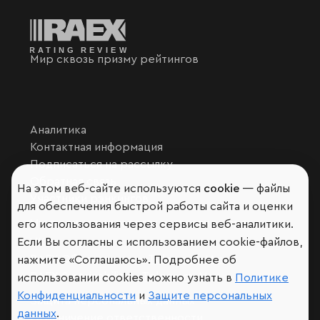
Мир сквозь призму рейтингов
Аналитика
Контактная информация
Подписаться на рассылку
Обратная связь
На этом веб-сайте используются
cookie
— файлы
Участники рэнкингов
для обеспечения быстрой работы сайта и оценки
Мы в социальных сетях и мессенджерах
его использования через сервисы веб-аналитики.
Если Вы согласны с использованием cookie-файлов,
VK
RAEX Образование –
Telegram
,
Max
нажмите «Соглашаюсь». Подробнее об
RAEX Sustainability –
Telegram
,
Max
использовании cookies можно узнать в
Политике
Конфиденциальности
и
Защите персональных
Защита персональных данных
данных
.
Ограничение ответственности