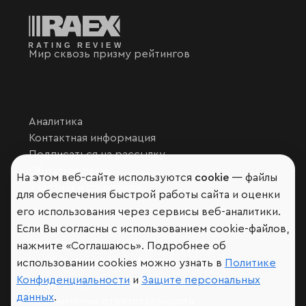
Мир сквозь призму рейтингов
Аналитика
Контактная информация
Подписаться на рассылку
Обратная связь
На этом веб-сайте используются
cookie
— файлы
Участники рэнкингов
для обеспечения быстрой работы сайта и оценки
Мы в социальных сетях и мессенджерах
его использования через сервисы веб-аналитики.
Если Вы согласны с использованием cookie-файлов,
VK
RAEX Образование –
Telegram
,
Max
нажмите «Соглашаюсь». Подробнее об
RAEX Sustainability –
Telegram
,
Max
использовании cookies можно узнать в
Политике
Конфиденциальности
и
Защите персональных
Защита персональных данных
данных
.
Ограничение ответственности