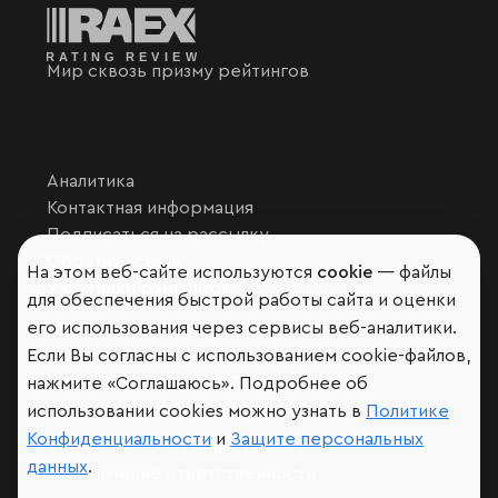
Мир сквозь призму рейтингов
Аналитика
Контактная информация
Подписаться на рассылку
Обратная связь
На этом веб-сайте используются
cookie
— файлы
Участники рэнкингов
для обеспечения быстрой работы сайта и оценки
Мы в социальных сетях и мессенджерах
его использования через сервисы веб-аналитики.
VK
Если Вы согласны с использованием cookie-файлов,
RAEX Образование –
Telegram
,
Max
нажмите «Соглашаюсь». Подробнее об
RAEX Sustainability –
Telegram
,
Max
использовании cookies можно узнать в
Политике
Конфиденциальности
и
Защите персональных
Защита персональных данных
данных
.
Ограничение ответственности