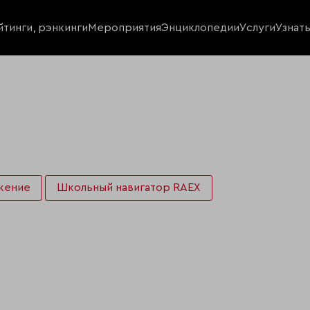
йтинги, рэнкинги
Мероприятия
Энциклопедии
Услуги
Узнат
жение
Школьный навигатор RAEX