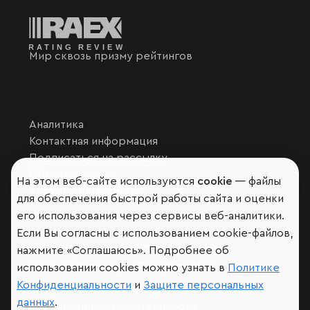
Мир сквозь призму рейтингов
Аналитика
Контактная информация
Подписаться на рассылку
Обратная связь
На этом веб-сайте используются
cookie
— файлы
Участники рэнкингов
для обеспечения быстрой работы сайта и оценки
Мы в социальных сетях и мессенджерах
его использования через сервисы веб-аналитики.
Если Вы согласны с использованием cookie-файлов,
VK
RAEX Образование –
Telegram
,
Max
нажмите «Соглашаюсь». Подробнее об
RAEX Sustainability –
Telegram
,
Max
использовании cookies можно узнать в
Политике
Конфиденциальности
и
Защите персональных
Защита персональных данных
данных
.
Ограничение ответственности