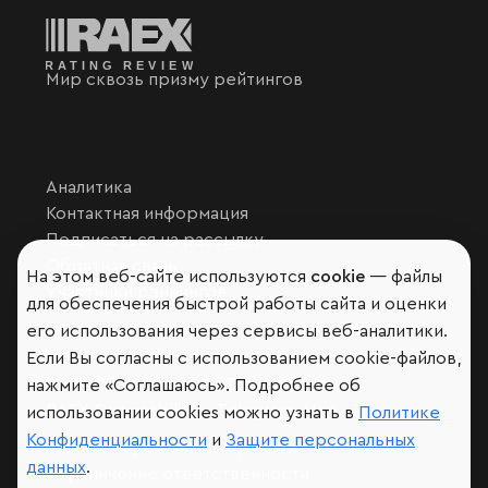
Мир сквозь призму рейтингов
Аналитика
Контактная информация
Подписаться на рассылку
Обратная связь
На этом веб-сайте используются
cookie
— файлы
Участники рэнкингов
для обеспечения быстрой работы сайта и оценки
Мы в социальных сетях и мессенджерах
его использования через сервисы веб-аналитики.
Если Вы согласны с использованием cookie-файлов,
VK
RAEX Образование –
Telegram
,
Max
нажмите «Соглашаюсь». Подробнее об
RAEX Sustainability –
Telegram
,
Max
использовании cookies можно узнать в
Политике
Конфиденциальности
и
Защите персональных
Защита персональных данных
данных
.
Ограничение ответственности