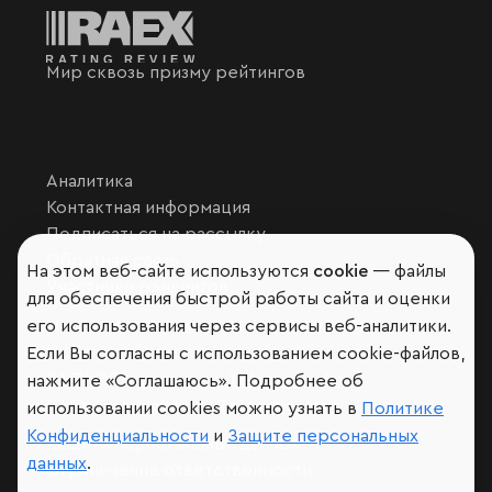
Мир сквозь призму рейтингов
Аналитика
Контактная информация
Подписаться на рассылку
Обратная связь
На этом веб-сайте используются
cookie
— файлы
Участники рэнкингов
для обеспечения быстрой работы сайта и оценки
Мы в социальных сетях и мессенджерах
его использования через сервисы веб-аналитики.
Если Вы согласны с использованием cookie-файлов,
VK
RAEX Образование –
Telegram
,
Max
нажмите «Соглашаюсь». Подробнее об
RAEX Sustainability –
Telegram
,
Max
использовании cookies можно узнать в
Политике
Конфиденциальности
и
Защите персональных
Защита персональных данных
данных
.
Ограничение ответственности