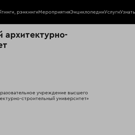
йтинги, рэнкинги
Мероприятия
Энциклопедии
Услуги
Узнат
 архитектурно-
ет
разовательное учреждение высшего
тектурно-строительный университет»