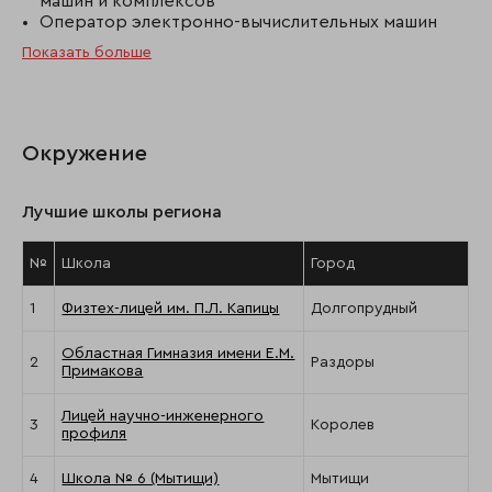
машин и комплексов
Оператор электронно-вычислительных машин
Показать больше
Окружение
Лучшие школы региона
№
Школа
Город
1
Физтех-лицей им. П.Л. Капицы
Долгопрудный
Областная Гимназия имени Е.М.
2
Раздоры
Примакова
Лицей научно-инженерного
3
Королев
профиля
4
Школа № 6 (Мытищи)
Мытищи