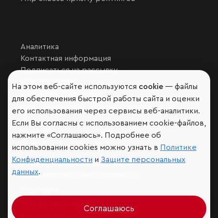
Аналитика
Контактная информация
Подписаться на рассылку
Обратная связь
На этом веб-сайте используются
cookie
— файлы
Участники рэнкингов
для обеспечения быстрой работы сайта и оценки
Мы в социальных сетях и мессенджерах
его использования через сервисы веб-аналитики.
VK
Если Вы согласны с использованием cookie-файлов,
RAEX Образование –
Telegram
,
Max
нажмите «Соглашаюсь». Подробнее об
RAEX Sustainability –
Telegram
,
Max
использовании cookies можно узнать в
Политике
Конфиденциальности
и
Защите персональных
Защита персональных данных
данных
.
Ограничение ответственности
Copyright
© 2026 ООО «РАЭКС»
Соглашаюсь
Все права защищены