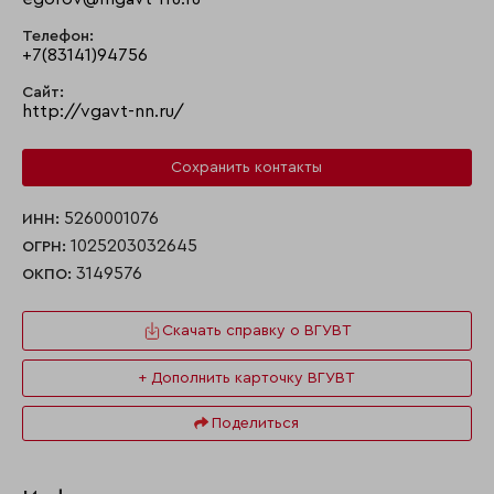
Телефон:
+7(83141)94756
Сайт:
http://vgavt-nn.ru/
Сохранить контакты
5260001076
ИНН:
1025203032645
ОГРН:
3149576
ОКПО:
Скачать справку о ВГУВТ
+ Дополнить карточку ВГУВТ
Поделиться