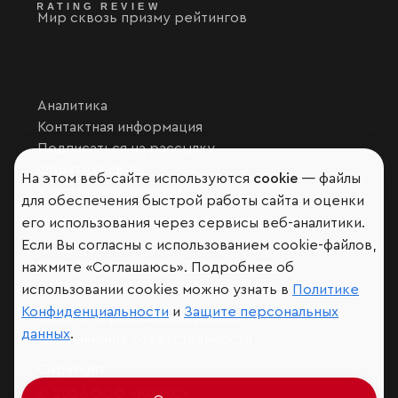
Мир сквозь призму рейтингов
Аналитика
Контактная информация
Подписаться на рассылку
Обратная связь
На этом веб-сайте используются
cookie
— файлы
Участники рэнкингов
для обеспечения быстрой работы сайта и оценки
Мы в социальных сетях и мессенджерах
его использования через сервисы веб-аналитики.
Если Вы согласны с использованием cookie-файлов,
VK
RAEX Образование –
Telegram
,
Max
нажмите «Соглашаюсь». Подробнее об
RAEX Sustainability –
Telegram
,
Max
использовании cookies можно узнать в
Политике
Конфиденциальности
и
Защите персональных
Защита персональных данных
данных
.
Ограничение ответственности
Copyright
© 2026 ООО «РАЭКС»