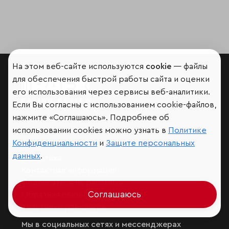
На этом веб-сайте используются
cookie
— файлы
для обеспечения быстрой работы сайта и оценки
его использования через сервисы веб-аналитики.
Если Вы согласны с использованием cookie-файлов,
Мир сквозь призму рейтингов
нажмите «Соглашаюсь». Подробнее об
использовании cookies можно узнать в
Политике
Конфиденциальности
и
Защите персональных
данных
.
Аналитика
Контактная информация
Подписаться на рассылку
Соглашаюсь
Обратная связь
Участники рэнкингов
Мы в социальных сетях и мессенджерах