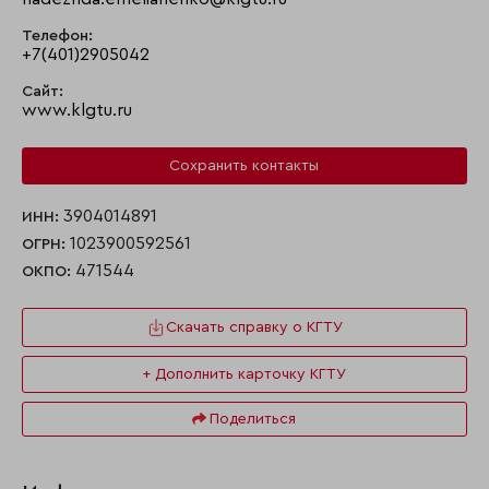
Телефон:
+7(401)2905042
Сайт:
www.klgtu.ru
Сохранить контакты
3904014891
ИНН:
1023900592561
ОГРН:
471544
ОКПО:
Скачать справку о КГТУ
+ Дополнить карточку КГТУ
Поделиться