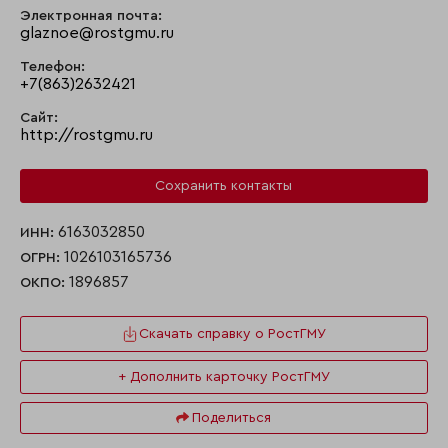
Электронная почта:
glaznoe@rostgmu.ru
Телефон:
+7(863)2632421
Сайт:
http://rostgmu.ru
Сохранить контакты
6163032850
ИНН:
1026103165736
ОГРН:
1896857
ОКПО:
Скачать справку о РостГМУ
+ Дополнить карточку РостГМУ
Поделиться