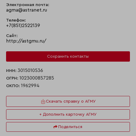
Электронная почта:
agma@astranet.ru
Телефон:
+7(851)2522139
Сайт:
http://astgmu.ru/
Сохранить контакты
3015010536
ИНН:
1023000857285
ОГРН:
1962994
ОКПО:
Скачать справку о АГМУ
+ Дополнить карточку АГМУ
Поделиться