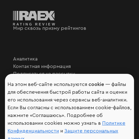
Мир сквозь призму рейтингов
Аналитика
Контактная информация
Подписаться на рассылку
Обратная связь
На этом веб-сайте используются
cookie
— файлы
Участники рэнкингов
для обеспечения быстрой работы сайта и оценки
Мы в социальных сетях и мессенджерах
его использования через сервисы веб-аналитики.
Если Вы согласны с использованием cookie-файлов,
VK
RAEX Образование –
Telegram
,
Max
нажмите «Соглашаюсь». Подробнее об
RAEX Sustainability –
Telegram
,
Max
использовании cookies можно узнать в
Политике
Конфиденциальности
и
Защите персональных
Защита персональных данных
данных
.