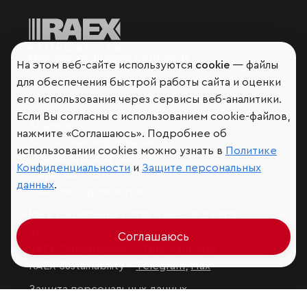
Мир сквозь призму рейтингов
На этом веб-сайте используются
cookie
— файлы
для обеспечения быстрой работы сайта и оценки
его использования через сервисы веб-аналитики.
Если Вы согласны с использованием cookie-файлов,
Аналитика
нажмите «Соглашаюсь». Подробнее об
Контактная информация
использовании cookies можно узнать в
Политике
Подписаться на рассылку
Конфиденциальности
и
Защите персональных
Обратная связь
данных
.
Участники рэнкингов
Мы в социальных сетях и мессенджерах
VK
Соглашаюсь
RAEX Образование –
Telegram
,
Max
RAEX Sustainability –
Telegram
,
Max
Защита персональных данных
Ограничение ответственности