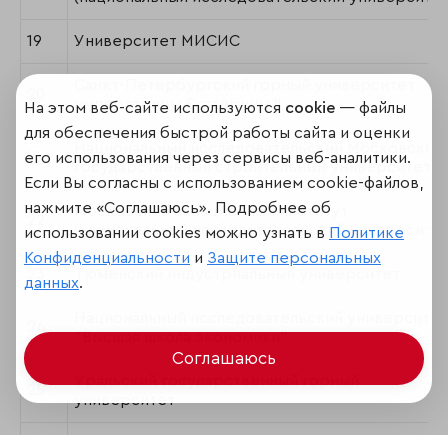
19
Университет МИСИС
Санкт-Петербургский горный университет
20
императрицы Екатерины II
На этом веб-сайте используются
cookie
— файлы
для обеспечения быстрой работы сайта и оценки
Национальный исследовательский Московский
21
его использования через сервисы веб-аналитики.
государственный строительный университет
Если Вы согласны с использованием cookie-файлов,
нажмите «Соглашаюсь». Подробнее об
Московский авиационный институт
22
(национальный исследовательский университет
использовании cookies можно узнать в
Политике
Конфиденциальности
и
Защите персональных
23
Тюменский индустриальный университет
данных
.
Национальный исследовательский университет
24
"Высшая школа экономики"
Соглашаюсь
Уральский государственный горный
25
университет
Санкт-Петербургский государственный