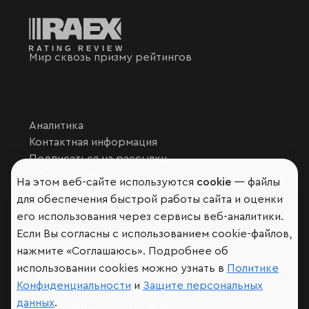
Мир сквозь призму рейтингов
Аналитика
Контактная информация
Подписаться на рассылку
Обратная связь
На этом веб-сайте используются
cookie
— файлы
Участники рэнкингов
для обеспечения быстрой работы сайта и оценки
Мы в социальных сетях и мессенджерах
его использования через сервисы веб-аналитики.
VK
Если Вы согласны с использованием cookie-файлов,
RAEX Образование –
Telegram
,
Max
нажмите «Соглашаюсь». Подробнее об
RAEX Sustainability –
Telegram
,
Max
использовании cookies можно узнать в
Политике
Конфиденциальности
и
Защите персональных
Защита персональных данных
данных
.
Ограничение ответственности