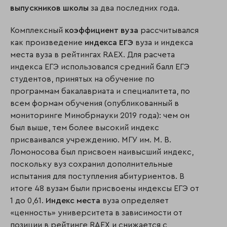
выпускников школы
за два последних года.
Комплексный
коэффициент вуза
рассчитывался
как произведение
индекса ЕГЭ
вуза и индекса
места вуза в рейтингах RAEX. Для расчета
индекса ЕГЭ использовался средний балл ЕГЭ
студентов, принятых на обучение по
программам бакалавриата и специалитета, по
всем формам обучения (опубликованный в
мониторинге Минобрнауки 2019 года): чем он
был выше, тем более высокий индекс
присваивался учреждению. МГУ им. М. В.
Ломоносова был присвоен наивысший индекс,
поскольку вуз сохранил дополнительные
испытания для поступления абитуриентов. В
итоге 48 вузам были присвоены индексы ЕГЭ от
1 до 0,61.
Индекс места
вуза определяет
«ценность» университета в зависимости от
позиции в рейтинге RAEX и снижается с