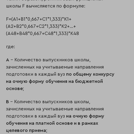
школы F вычисляется по формуле:
F=(A1+B1*0,667+C1*1,333)*K1+
(A2+B2*0,667+C2*1,333)*K2+…+
(A48+B48*0,667+C48*1,333)*K48
где:
A
– Количество выпускников школы,
зачисленных на учитываемые направления
подготовки в каждый вуз
по общему конкурсу
на очную форму обучения на бюджетной
основе
;
B
– Количество выпускников школы,
зачисленных на учитываемые направления
подготовки в каждый вуз
на очную форму
обучения на платной основе и в рамках
целевого приема
;