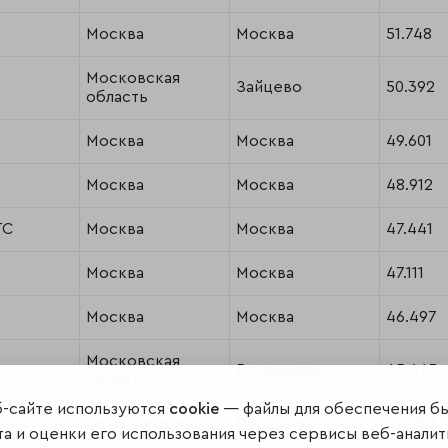
Москва
Москва
51.748
Московская
Зайцево
50.392
область
Москва
Москва
49.601
Москва
Москва
48.912
ГС
Москва
Москва
47.441
Москва
Москва
47.111
Москва
Москва
46.497
Московская
Ромашково
45.443
область
б-сайте используются
cookie
— файлы для обеспечения б
Томская область
Парабель
44.987
а и оценки его использования через сервисы веб-аналит