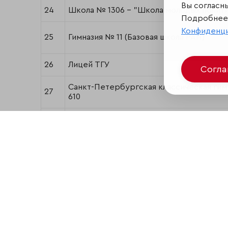
Вы согласн
24
Школа № 1306 - "Школа молодых полит
Подробнее 
Конфиденц
25
Гимназия № 11 (Базовая школа РАН)
26
Лицей ТГУ
Согл
Санкт-Петербургская классическая ги
27
610
28
Ломоносовская школа
29
Школа № 1317
30
Шуваловская школа № 1448
Школа № 1699 Управления делами През
31
РФ
32
Школа № 32 (Екатеринбург)