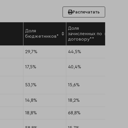
Распечатать
Доля
Доля
Доля
зачисленных по
бюджетников*
олимпи
договору**
29,7%
44,5%
25,8%
17,5%
40,4%
42,1%
53,1%
15,6%
31,3%
14,8%
18,2%
67%
18,8%
68,8%
12,5%