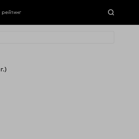
ь рейтинг
г.)