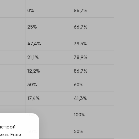
0%
86,7%
13,3%
25%
66,7%
8,3%
47,4%
39,5%
13,2%
21,1%
78,9%
0%
12,2%
86,7%
1%
30%
60%
10%
17,4%
41,3%
41,3%
0%
100%
0%
ыстрой
50%
50%
0%
ики. Если