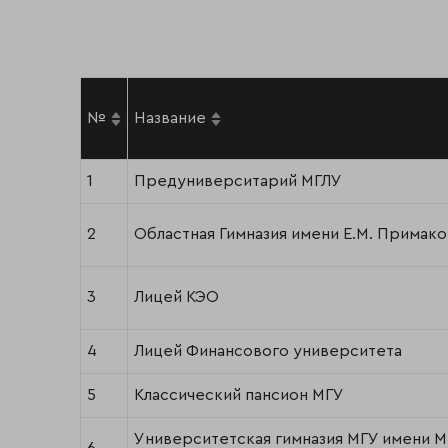
№
Название
1
Предуниверситарий МГЛУ
2
Областная Гимназия имени Е.М. Примако
3
Лицей КЭО
4
Лицей Финансового университета
5
Классический пансион МГУ
Университетская гимназия МГУ имени М