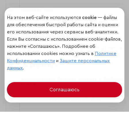
23
Школа № 1535
На этом веб-сайте используются
cookie
— файлы
24
Бауманская инженерная школа № 1580
для обеспечения быстрой работы сайта и оценки
его использования через сервисы веб-аналитики.
25
Пятьдесят седьмая школа
Если Вы согласны с использованием cookie-файлов,
нажмите «Соглашаюсь». Подробнее об
Сергиево-Посадский физико-математический
26
использовании cookies можно узнать в
Политике
лицей
Конфиденциальности
и
Защите персональных
27
Лицей НИУ ВШЭ
данных
.
Академическая гимназия имени Д. К. Фаддеева
28
СПбГУ
Соглашаюсь
29
Естественно-научный лицей СПбПУ
30
Лицей № 366 "Физико-математический лицей"