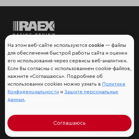
Мир сквозь призму рейтингов
На этом веб-сайте используются
cookie
— файлы
для обеспечения быстрой работы сайта и оценки
его использования через сервисы веб-аналитики.
Если Вы согласны с использованием cookie-файлов,
Аналитика
нажмите «Соглашаюсь». Подробнее об
Контактная информация
использовании cookies можно узнать в
Политике
Подписаться на рассылку
Обратная связь
Конфиденциальности
и
Защите персональных
Участники рэнкингов
данных
.
Мы в социальных сетях и мессенджерах
VK
Соглашаюсь
RAEX Образование –
Telegram
,
Max
RAEX Sustainability –
Telegram
,
Max