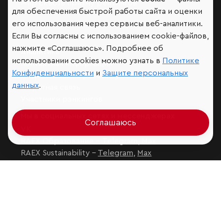
Мир сквозь призму рейтингов
для обеспечения быстрой работы сайта и оценки
его использования через сервисы веб-аналитики.
Если Вы согласны с использованием cookie-файлов,
нажмите «Соглашаюсь». Подробнее об
Аналитика
использовании cookies можно узнать в
Политике
Контактная информация
Конфиденциальности
и
Защите персональных
Подписаться на рассылку
данных
.
Обратная связь
Участники рэнкингов
Мы в социальных сетях и мессенджерах
Соглашаюсь
VK
RAEX Образование –
Telegram
,
Max
RAEX Sustainability –
Telegram
,
Max
Защита персональных данных
Ограничение ответственности
Copyright
© 2026 ООО «РАЭКС»