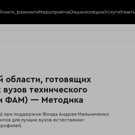
йтинги, рэнкинги
Мероприятия
Энциклопедии
Услуги
Узнат
 области, готовящих
 вузов технического
 и ФАМ) — Методика
ка) при поддержке Фонда Андрея Мельниченко
нтов для лучших вузов естественно-
профилей.