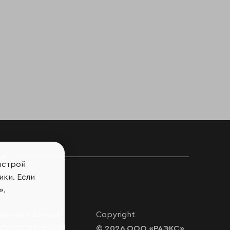
ов
ыстрой
ики. Если
».
нальных данных
Copyright
ответственности
© 2026 ООО «РАЭКС»