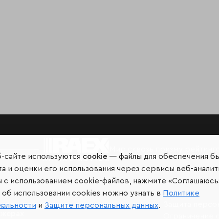
Мир сквозь призму рейтинг
б-сайте используются
cookie
— файлы для обеспечения б
а и оценки его использования через сервисы веб-аналит
ы с использованием cookie-файлов, нажмите «Соглашаюсь
об использовании cookies можно узнать в
Политике
иальных сетях и
Защита персо
иальности
и
Защите персональных данных
.
джерах
Ограничение 