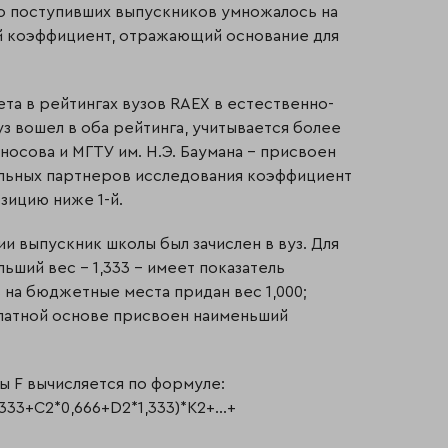
о поступивших выпускников умножалось на
ой коэффициент, отражающий основание для
та в рейтингах вузов RAEX в естественно-
з вошел в оба рейтинга, учитывается более
оносова и МГТУ им. Н.Э. Баумана – присвоен
тальных партнеров исследования коэффициент
озицию ниже 1-й.
ии выпускник школы был зачислен в вуз. Для
ьший вес – 1,333 – имеет показатель
 на бюджетные места придан вес 1,000;
платной основе присвоен наименьший
ы F вычисляется по формуле:
,333+С2*0,666+D2*1,333)*K2+…+