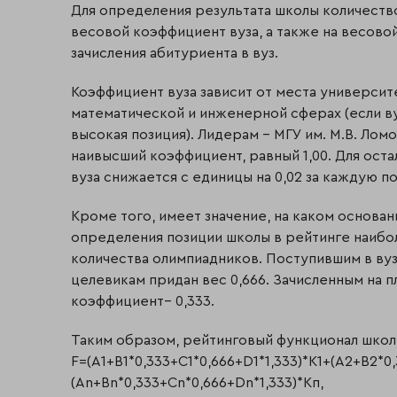
Для определения результата школы количеств
весовой коэффициент вуза, а также на весов
зачисления абитуриента в вуз.
Коэффициент вуза зависит от места университе
математической и инженерной сферах (если ву
высокая позиция). Лидерам – МГУ им. М.В. Лом
наивысший коэффициент, равный 1,00. Для ос
вуза снижается с единицы на 0,02 за каждую п
Кроме того, имеет значение, на каком основан
определения позиции школы в рейтинге наибол
количества олимпиадников. Поступившим в вуз
целевикам придан вес 0,666. Зачисленным на 
коэффициент– 0,333.
Таким образом, рейтинговый функционал школ
F=(A1+B1*0,333+С1*0,666+D1*1,333)*K1+(A2+B2*0
(An+Bn*0,333+Сn*0,666+Dn*1,333)*Kп,