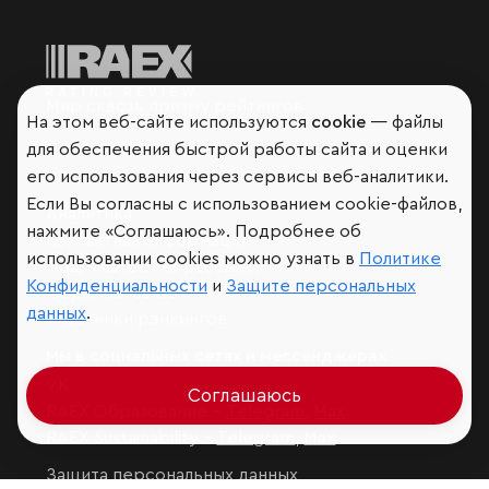
Мир сквозь призму рейтингов
На этом веб-сайте используются
cookie
— файлы
для обеспечения быстрой работы сайта и оценки
его использования через сервисы веб-аналитики.
Если Вы согласны с использованием cookie-файлов,
Аналитика
нажмите «Соглашаюсь». Подробнее об
Контактная информация
использовании cookies можно узнать в
Политике
Подписаться на рассылку
Конфиденциальности
и
Защите персональных
Обратная связь
данных
.
Участники рэнкингов
Мы в социальных сетях и мессенджерах
VK
Соглашаюсь
RAEX Образование –
Telegram
,
Max
RAEX Sustainability –
Telegram
,
Max
Защита персональных данных