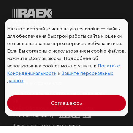
Мир сквозь призму рейтингов
На этом веб-сайте используются
cookie
— файлы
для обеспечения быстрой работы сайта и оценки
его использования через сервисы веб-аналитики.
Если Вы согласны с использованием cookie-файлов,
Аналитика
нажмите «Соглашаюсь». Подробнее об
Контактная информация
использовании cookies можно узнать в
Политике
Подписаться на рассылку
Конфиденциальности
и
Защите персональных
Обратная связь
данных
.
Участники рэнкингов
Мы в социальных сетях и мессенджерах
VK
Соглашаюсь
RAEX Образование –
Telegram
,
Max
RAEX Sustainability –
Telegram
,
Max
Защита персональных данных
Ограничение ответственности