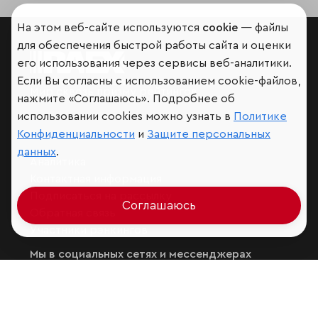
На этом веб-сайте используются
cookie
— файлы
для обеспечения быстрой работы сайта и оценки
его использования через сервисы веб-аналитики.
Если Вы согласны с использованием cookie-файлов,
Мир сквозь призму рейтингов
нажмите «Соглашаюсь». Подробнее об
использовании cookies можно узнать в
Политике
Конфиденциальности
и
Защите персональных
данных
.
Аналитика
Контактная информация
Подписаться на рассылку
Соглашаюсь
Обратная связь
Участники рэнкингов
Мы в социальных сетях и мессенджерах
VK
RAEX Образование –
Telegram
,
Max
RAEX Sustainability –
Telegram
,
Max